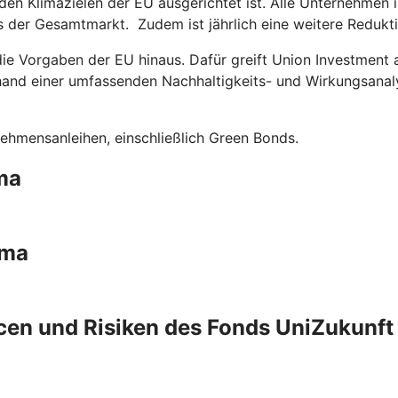
n den Klimazielen der EU ausgerichtet ist. Alle Unternehm
ls der Gesamtmarkt. Zudem ist jährlich eine weitere Redukt
die Vorgaben der EU hinaus. Dafür greift Union Investment
hand einer umfassenden Nachhaltigkeits- und Wirkungsanal
ehmensanleihen, einschließlich Green Bonds.
ma
ima
en und Risiken des Fonds UniZukunft