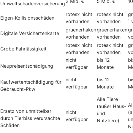
2 Mio. €
5 Mio. €
10
Umweltschadenversicherung
rotesx
nicht
rotesx
nicht
g
Eigen-Kollisionsschäden
1
vorhanden
vorhanden
gruenerhaken
gruenerhaken
g
Digitale Versichertenkarte
vorhanden
vorhanden
v
rotesx
nicht
rotesx
nicht
g
Grobe Fahrlässigkeit
vorhanden
vorhanden
v
nicht
bis 12
bi
Neupreisentschädigung
verfügbar
Monate
M
nicht
bis 12
bi
Kauf­wert­entschädi­gung für
verfügbar
Monate
M
Gebraucht-Pkw
Alle Tiere
Al
(außer Haus-
Ersatz von unmittelbar
nicht
(a
und
durch Tierbiss verur­sachte
verfügbar
u
Nutztiere)
Schäden
Nu