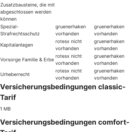
Zusatzbausteine, die mit
abgeschlossen werden
können
Spezial-
gruenerhaken
gruenerhaken
Strafrechtsschutz
vorhanden
vorhanden
rotesx
nicht
gruenerhaken
Kapitalanlagen
vorhanden
vorhanden
rotesx
nicht
gruenerhaken
Vorsorge Familie & Erbe
vorhanden
vorhanden
rotesx
nicht
gruenerhaken
Urheberrecht
vorhanden
vorhanden
Versicherungsbedingungen classic-
Tarif
1 MB
Versicherungsbedingungen comfort-