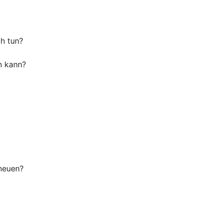
ch tun?
n kann?
 neuen?