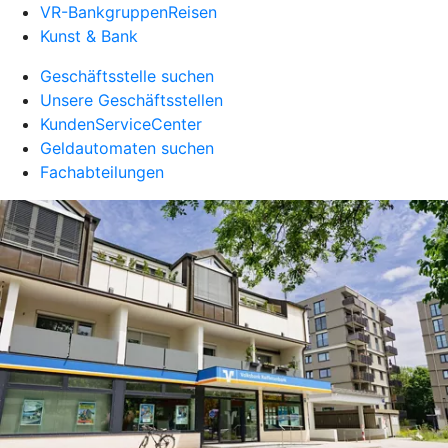
VR-BankgruppenReisen
Kunst & Bank
Geschäftsstelle suchen
Unsere Geschäftsstellen
KundenServiceCenter
Geldautomaten suchen
Fachabteilungen